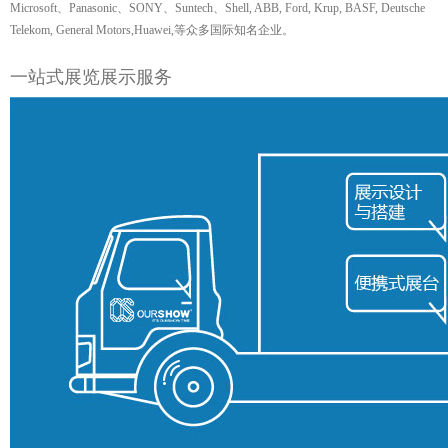
Microsoft、Panasonic、SONY、Suntech、Shell, ABB, Ford, Krup, BASF, Deutsche
Telekom, General Motors,Huawei,等众多国际知名企业。
一站式展览展示服务